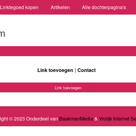
Linktegoed kopen
Artikelen
Alle dochterpagina's
am
Link toevoegen
Contact
Link toevoegen
ight © 2023 Onderdeel van
BaakmanMedia
&
Vrolijk Internet S